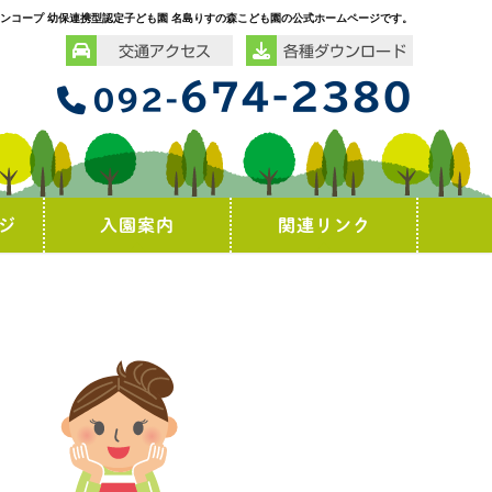
ンコープ 幼保連携型認定子ども園 名島りすの森こども園の公式ホームページです。
交通アクセス
各種ダウンロード
674-2380
092-
ジ
入園案内
関連リンク