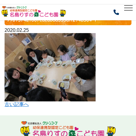
HOME
> 79b9574a1607ededb88335dff294b504-1
79b9574a1607ededb88335dff294b504-1
2020.02.25
古い記事へ