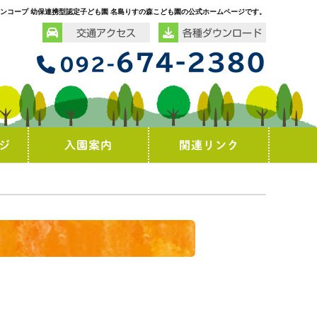
ンコープ 幼保連携型認定子ども園 名島りすの森こども園の公式ホームページです。
交通アクセス
各種ダウンロード
674-2380
092-
ジ
入園案内
関連リンク