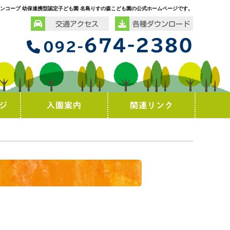
ンコープ 幼保連携型認定子ども園 名島りすの森こども園の公式ホームページです。
交通アクセス
各種ダウンロード
674-2380
092-
ジ
入園案内
関連リンク